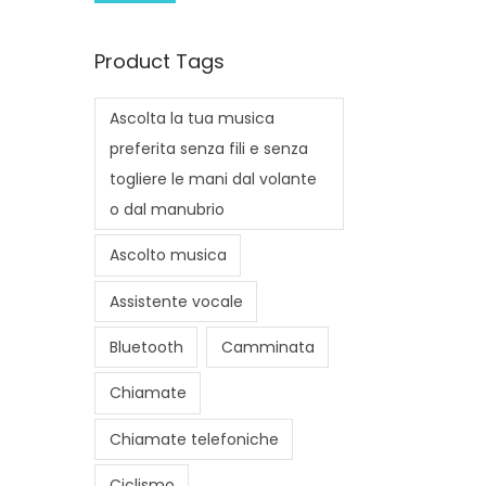
i
a
n
x
Product Tags
p
p
r
r
Ascolta la tua musica
i
i
preferita senza fili e senza
c
c
togliere le mani dal volante
e
e
o dal manubrio
Ascolto musica
Assistente vocale
Bluetooth
Camminata
Chiamate
Chiamate telefoniche
Ciclismo