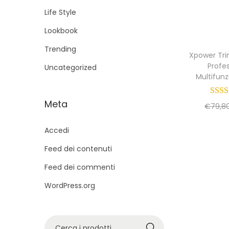
g
u
Life Style
a
t
Lookbook
z
o
i
Trending
Xpower Tr
o
Profe
Uncategorized
n
Multifun
e
Meta
€
79,8
Accedi
Feed dei contenuti
Feed dei commenti
WordPress.org
C
Cerca