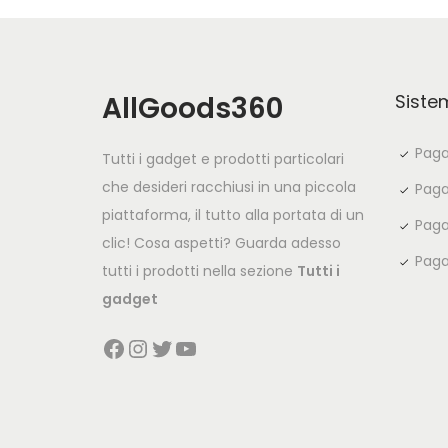
AllGoods360
Siste
Paga
Tutti i gadget e prodotti particolari
che desideri racchiusi in una piccola
Paga
piattaforma, il tutto alla portata di un
Paga
clic! Cosa aspetti? Guarda adesso
Paga
tutti i prodotti nella sezione
Tutti i
gadget
Facebook
Instagram
Twitter
YouTube