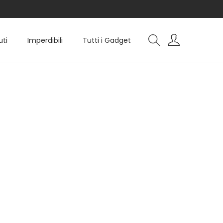
uti
Imperdibili
Tutti i Gadget