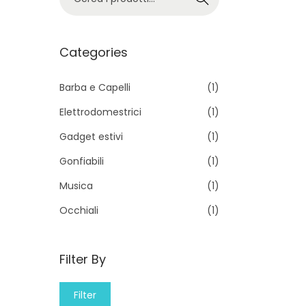
e
r
c
Categories
a
p
Barba e Capelli
(1)
e
Elettrodomestrici
(1)
r
Gadget estivi
(1)
:
Gonfiabili
(1)
>
Musica
(1)
Occhiali
(1)
Filter By
M
M
Filter