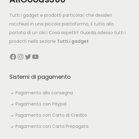
i
c
c
e
Tutti i gadget e prodotti particolari che desideri
e
i
racchiusi in una piccola piattaforma, il tutto alla
w
s
portata di un clic! Cosa aspetti? Guarda adesso tutti i
a
:
prodotti nella sezione
Tutti i gadget
s
€
Facebook
Instagram
Twitter
YouTube
:
1
€
1
2
9
Sistemi di pagamento
2
,
9
0
Pagamento alla consegna
,
0
Pagamento con Paypal
0
.
Pagamento con Carta di Credito
0
Pagamento con Carta Prepagata
.