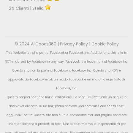
2% Clienti 1 Stella
© 2024 AllGoods360 |
Privacy Policy
|
Cookie Policy
This Website is not a part of Facebook or Facebook Inc. Additionally, this site is
NOT endorsed by Facebook in any way. Facebook is a trademark of Facebook Inc.
Questo sito non fa parte di Facebook o Facebook Inc. Questo sito NON è
approvato da Facebook in alcun modo. Facebook è un marchio registrato di
Facebook, Inc.
Questa pagina contiene link di affiliazione. Se scegli di effettuare un acquisto
dopo aver cliccato su un link, potrei ricevere una commissione senza costi
aggiuntivi per te. Questo sito non è un e-commerce ma una pagina contente
link di affiliazione a prodotti di terzi. Non ci assumiamo la responsabilità per
acquisti errati ed assistenza sugli stessi. Per maggiori informazioni consultare