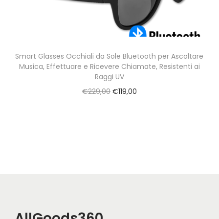
a
t
z
o
i
o
Smart Glasses Occhiali da Sole Bluetooth per Ascoltare
Musica, Effettuare e Ricevere Chiamate, Resistenti ai
n
Raggi UV
e
O
C
€
229,00
€
119,00
r
u
i
r
g
r
i
e
n
n
a
t
l
p
p
r
AllGoods360
r
i