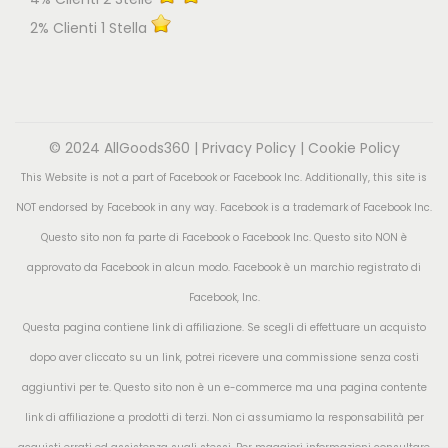
2% Clienti 1 Stella
© 2024 AllGoods360 |
Privacy Policy
|
Cookie Policy
This Website is not a part of Facebook or Facebook Inc. Additionally, this site is
NOT endorsed by Facebook in any way. Facebook is a trademark of Facebook Inc.
Questo sito non fa parte di Facebook o Facebook Inc. Questo sito NON è
approvato da Facebook in alcun modo. Facebook è un marchio registrato di
Facebook, Inc.
Questa pagina contiene link di affiliazione. Se scegli di effettuare un acquisto
dopo aver cliccato su un link, potrei ricevere una commissione senza costi
aggiuntivi per te. Questo sito non è un e-commerce ma una pagina contente
link di affiliazione a prodotti di terzi. Non ci assumiamo la responsabilità per
acquisti errati ed assistenza sugli stessi. Per maggiori informazioni consultare