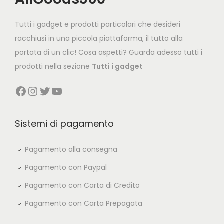
i
c
c
e
Tutti i gadget e prodotti particolari che desideri
e
i
racchiusi in una piccola piattaforma, il tutto alla
w
s
portata di un clic! Cosa aspetti? Guarda adesso tutti i
a
:
prodotti nella sezione
Tutti i gadget
s
€
Facebook
Instagram
Twitter
YouTube
:
1
€
1
2
9
Sistemi di pagamento
2
,
9
0
Pagamento alla consegna
,
0
Pagamento con Paypal
0
.
Pagamento con Carta di Credito
0
Pagamento con Carta Prepagata
.