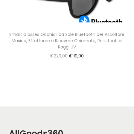
a
t
z
o
i
o
Smart Glasses Occhiali da Sole Bluetooth per Ascoltare
Musica, Effettuare e Ricevere Chiamate, Resistenti ai
n
Raggi UV
e
O
C
€
229,00
€
119,00
r
u
i
r
g
r
i
e
n
n
a
t
l
p
p
r
AllGoods360
r
i