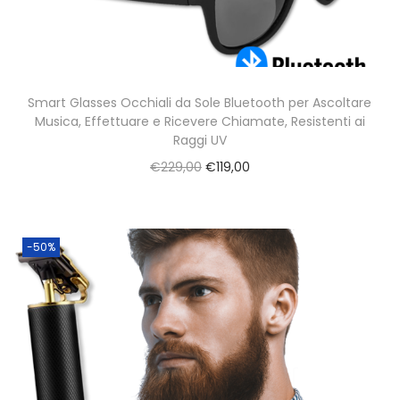
a
t
z
o
i
o
Smart Glasses Occhiali da Sole Bluetooth per Ascoltare
Musica, Effettuare e Ricevere Chiamate, Resistenti ai
n
Raggi UV
e
O
C
€
229,00
€
119,00
r
u
i
r
g
r
-50%
i
e
n
n
a
t
l
p
p
r
r
i