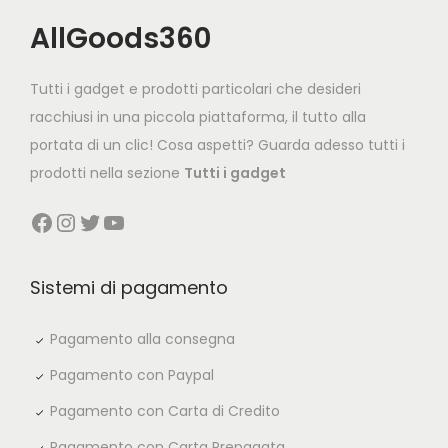
p
r
AllGoods360
r
i
i
c
c
e
Tutti i gadget e prodotti particolari che desideri
e
i
racchiusi in una piccola piattaforma, il tutto alla
w
s
portata di un clic! Cosa aspetti? Guarda adesso tutti i
a
:
prodotti nella sezione
Tutti i gadget
s
€
Facebook
Instagram
Twitter
YouTube
:
3
€
9
7
,
Sistemi di pagamento
9
9
,
0
Pagamento alla consegna
8
.
Pagamento con Paypal
0
Pagamento con Carta di Credito
.
Pagamento con Carta Prepagata