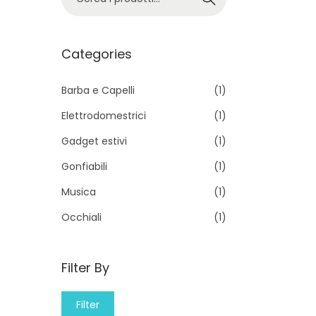
e
r
c
Categories
a
p
Barba e Capelli
(1)
e
Elettrodomestrici
(1)
r
Gadget estivi
(1)
:
Gonfiabili
(1)
>
Musica
(1)
Occhiali
(1)
Filter By
M
M
Filter