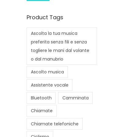
i
a
n
x
Product Tags
p
p
r
r
Ascolta la tua musica
i
i
preferita senza fili e senza
c
c
togliere le mani dal volante
e
e
o dal manubrio
Ascolto musica
Assistente vocale
Bluetooth
Camminata
Chiamate
Chiamate telefoniche
Ciclismo