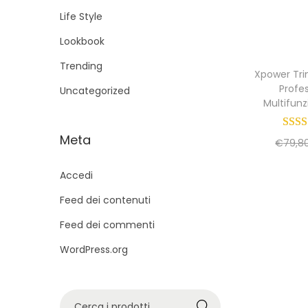
g
u
Life Style
a
t
Lookbook
z
o
i
Trending
Xpower Tr
o
Profe
Uncategorized
n
Multifun
e
Meta
€
79,8
Accedi
Feed dei contenuti
Feed dei commenti
WordPress.org
C
Cerca