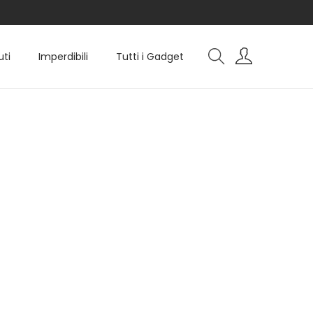
uti
Imperdibili
Tutti i Gadget