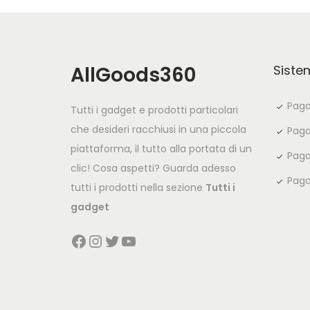
AllGoods360
Siste
Paga
Tutti i gadget e prodotti particolari
che desideri racchiusi in una piccola
Paga
piattaforma, il tutto alla portata di un
Paga
clic! Cosa aspetti? Guarda adesso
Paga
tutti i prodotti nella sezione
Tutti i
gadget
Facebook
Instagram
Twitter
YouTube