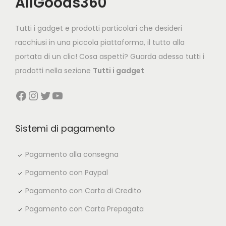
AllGoods360
i
c
c
e
Tutti i gadget e prodotti particolari che desideri
e
i
racchiusi in una piccola piattaforma, il tutto alla
w
s
portata di un clic! Cosa aspetti? Guarda adesso tutti i
a
:
prodotti nella sezione
Tutti i gadget
s
€
Facebook
Instagram
Twitter
YouTube
:
3
€
9
7
,
Sistemi di pagamento
9
9
,
0
Pagamento alla consegna
8
.
Pagamento con Paypal
0
Pagamento con Carta di Credito
.
Pagamento con Carta Prepagata