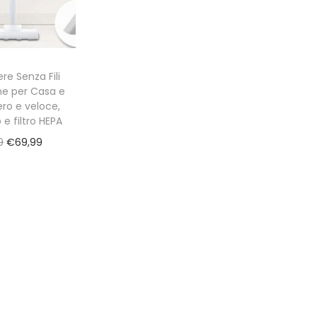
re Senza Fili
ne per Casa e
ero e veloce,
 e filtro HEPA
O
C
9
€
69,99
r
u
i
r
g
r
i
e
n
n
a
t
l
p
p
r