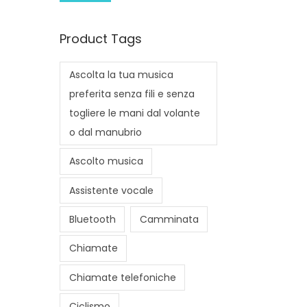
i
a
n
x
Product Tags
p
p
r
r
Ascolta la tua musica
i
i
preferita senza fili e senza
c
c
togliere le mani dal volante
e
e
o dal manubrio
Ascolto musica
Assistente vocale
Bluetooth
Camminata
Chiamate
Chiamate telefoniche
Ciclismo