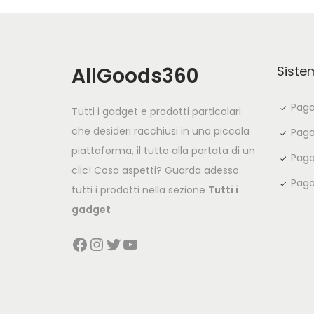
AllGoods360
Siste
Paga
Tutti i gadget e prodotti particolari
che desideri racchiusi in una piccola
Paga
piattaforma, il tutto alla portata di un
Paga
clic! Cosa aspetti? Guarda adesso
Paga
tutti i prodotti nella sezione
Tutti i
gadget
Facebook
Instagram
Twitter
YouTube