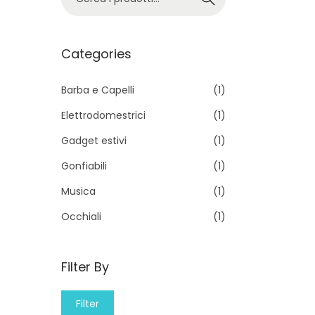
e
r
c
Categories
a
p
Barba e Capelli
(1)
e
Elettrodomestrici
(1)
r
Gadget estivi
(1)
:
Gonfiabili
(1)
>
Musica
(1)
Occhiali
(1)
Filter By
M
M
Filter