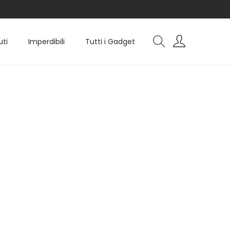
uti
Imperdibili
Tutti i Gadget