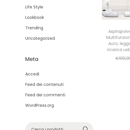
g
u
Life Style
a
t
Lookbook
z
o
i
Trending
Aspirapolve
o
Multifunzio
Uncategorized
n
Auto, legg
ricarica usb
e
Meta
€
109,9
Accedi
Feed dei contenuti
Feed dei commenti
WordPress.org
C
Cerca