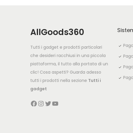
AllGoods360
Siste
Paga
Tutti i gadget e prodotti particolari
che desideri racchiusi in una piccola
Paga
piattaforma, il tutto alla portata di un
Paga
clic! Cosa aspetti? Guarda adesso
Paga
tutti i prodotti nella sezione
Tutti i
gadget
Facebook
Instagram
Twitter
YouTube