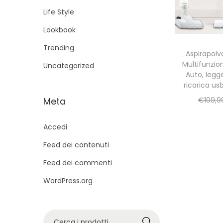
g
u
Life Style
a
t
Lookbook
z
o
i
Trending
Aspirapolve
o
Multifunzio
Uncategorized
n
Auto, legg
ricarica usb
e
Meta
€
109,9
Accedi
Feed dei contenuti
Feed dei commenti
WordPress.org
C
Cerca