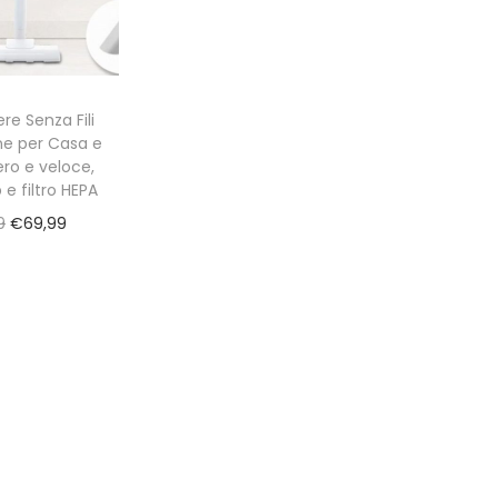
re Senza Fili
ne per Casa e
ero e veloce,
 e filtro HEPA
O
C
9
€
69,99
r
u
i
r
g
r
i
e
n
n
a
t
l
p
p
r