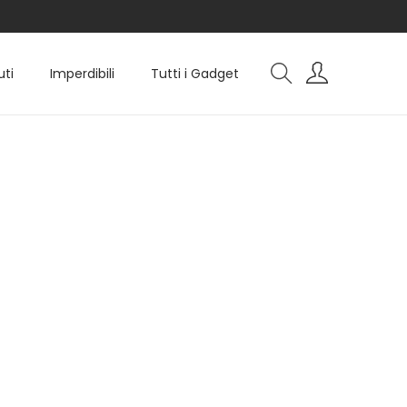
uti
Imperdibili
Tutti i Gadget