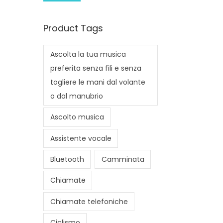
i
a
n
x
Product Tags
p
p
r
r
Ascolta la tua musica
i
i
preferita senza fili e senza
c
c
togliere le mani dal volante
e
e
o dal manubrio
Ascolto musica
Assistente vocale
Bluetooth
Camminata
Chiamate
Chiamate telefoniche
Ciclismo