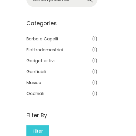
e
r
c
Categories
a
p
Barba e Capelli
(1)
e
Elettrodomestrici
(1)
r
Gadget estivi
(1)
:
Gonfiabili
(1)
>
Musica
(1)
Occhiali
(1)
Filter By
M
M
Filter