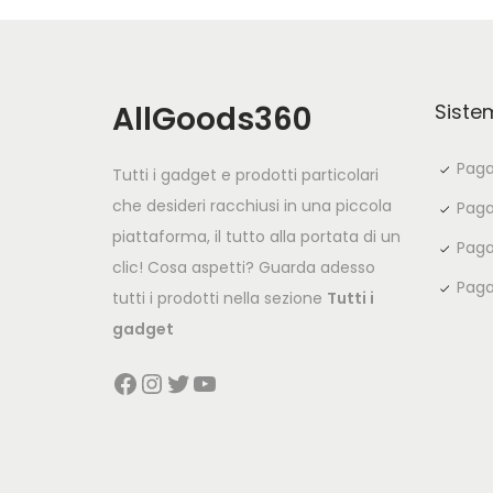
AllGoods360
Siste
Paga
Tutti i gadget e prodotti particolari
che desideri racchiusi in una piccola
Paga
piattaforma, il tutto alla portata di un
Paga
clic! Cosa aspetti? Guarda adesso
Paga
tutti i prodotti nella sezione
Tutti i
gadget
Facebook
Instagram
Twitter
YouTube