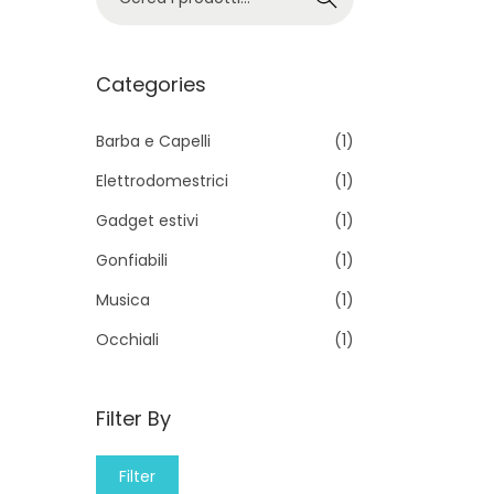
e
r
c
Categories
a
p
Barba e Capelli
(1)
e
Elettrodomestrici
(1)
r
Gadget estivi
(1)
:
Gonfiabili
(1)
>
Musica
(1)
Occhiali
(1)
Filter By
M
M
Filter