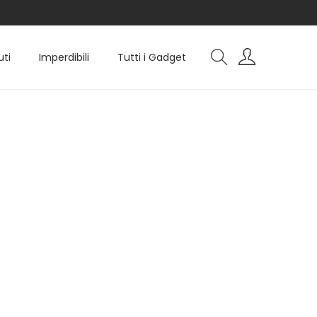
uti
Imperdibili
Tutti i Gadget