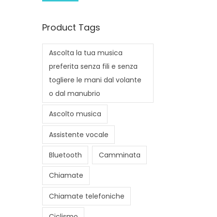
i
a
n
x
Product Tags
p
p
r
r
Ascolta la tua musica
i
i
preferita senza fili e senza
c
c
togliere le mani dal volante
e
e
o dal manubrio
Ascolto musica
Assistente vocale
Bluetooth
Camminata
Chiamate
Chiamate telefoniche
Ciclismo