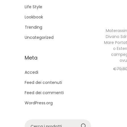
g
u
Life Style
a
t
Lookbook
z
o
i
Trending
Materassin
o
Divano Sdr
Uncategorized
n
Mare Portati
o Ester
e
campegg
Meta
ov
€
79,8
Accedi
Feed dei contenuti
Feed dei commenti
WordPress.org
C
Cerca