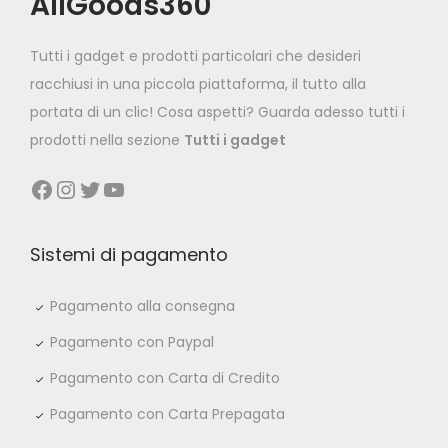
AllGoods360
i
c
c
e
Tutti i gadget e prodotti particolari che desideri
e
i
racchiusi in una piccola piattaforma, il tutto alla
w
s
portata di un clic! Cosa aspetti? Guarda adesso tutti i
a
:
prodotti nella sezione
Tutti i gadget
s
€
Facebook
Instagram
Twitter
YouTube
:
3
€
9
7
,
Sistemi di pagamento
9
9
,
0
Pagamento alla consegna
8
.
Pagamento con Paypal
0
Pagamento con Carta di Credito
.
Pagamento con Carta Prepagata