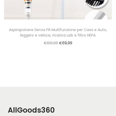
a
t
z
o
i
o
Aspirapolvere Senza Fili Multifunzione per Casa e Auto,
leggero e veloce, ricarica usb e filtro HEPA
n
O
C
€
109,99
€
69,99
e
r
u
i
r
g
r
i
e
n
n
a
t
l
p
p
r
AllGoods360
r
i
i
c