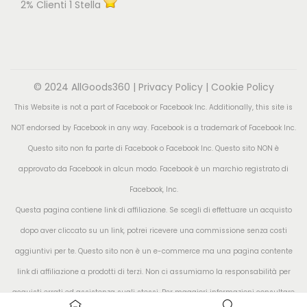
2% Clienti 1 Stella
© 2024 AllGoods360 |
Privacy Policy
|
Cookie Policy
This Website is not a part of Facebook or Facebook Inc. Additionally, this site is
NOT endorsed by Facebook in any way. Facebook is a trademark of Facebook Inc.
Questo sito non fa parte di Facebook o Facebook Inc. Questo sito NON è
approvato da Facebook in alcun modo. Facebook è un marchio registrato di
Facebook, Inc.
Questa pagina contiene link di affiliazione. Se scegli di effettuare un acquisto
dopo aver cliccato su un link, potrei ricevere una commissione senza costi
aggiuntivi per te. Questo sito non è un e-commerce ma una pagina contente
link di affiliazione a prodotti di terzi. Non ci assumiamo la responsabilità per
acquisti errati ed assistenza sugli stessi. Per maggiori informazioni consultare