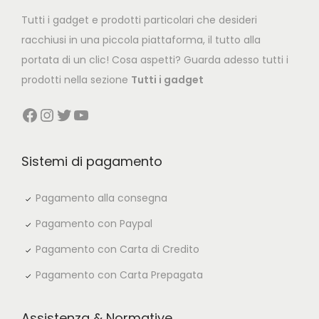
c
e
Tutti i gadget e prodotti particolari che desideri
e
i
racchiusi in una piccola piattaforma, il tutto alla
w
s
portata di un clic! Cosa aspetti? Guarda adesso tutti i
a
:
prodotti nella sezione
Tutti i gadget
s
€
Facebook
Instagram
Twitter
YouTube
:
6
€
9
1
,
Sistemi di pagamento
0
9
9
9
Pagamento alla consegna
,
.
Pagamento con Paypal
9
Pagamento con Carta di Credito
9
Pagamento con Carta Prepagata
.
Assistenza & Normative