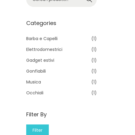
e
r
c
Categories
a
p
Barba e Capelli
(1)
e
Elettrodomestrici
(1)
r
Gadget estivi
(1)
:
Gonfiabili
(1)
>
Musica
(1)
Occhiali
(1)
Filter By
M
M
Filter