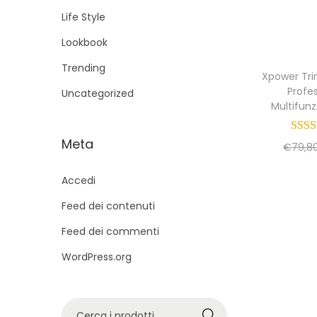
g
u
Life Style
a
t
Lookbook
z
o
i
Trending
Xpower Tr
o
Profe
Uncategorized
n
Multifun
e
Meta
€
79,8
Accedi
Feed dei contenuti
Feed dei commenti
WordPress.org
C
Cerca