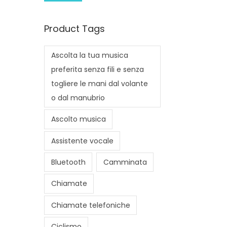
i
a
n
x
Product Tags
p
p
r
r
Ascolta la tua musica
i
i
preferita senza fili e senza
c
c
togliere le mani dal volante
e
e
o dal manubrio
Ascolto musica
Assistente vocale
Bluetooth
Camminata
Chiamate
Chiamate telefoniche
Ciclismo