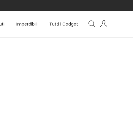
uti
Imperdibili
Tutti i Gadget