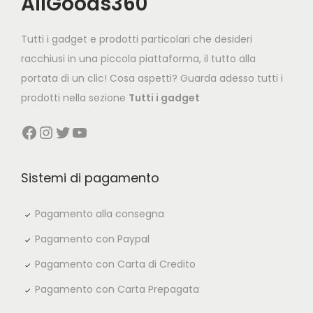
AllGoods360
i
c
c
e
Tutti i gadget e prodotti particolari che desideri
e
i
racchiusi in una piccola piattaforma, il tutto alla
w
s
portata di un clic! Cosa aspetti? Guarda adesso tutti i
a
:
prodotti nella sezione
Tutti i gadget
s
€
Facebook
Instagram
Twitter
YouTube
:
3
€
9
7
,
Sistemi di pagamento
9
9
,
0
Pagamento alla consegna
8
.
Pagamento con Paypal
0
Pagamento con Carta di Credito
.
Pagamento con Carta Prepagata