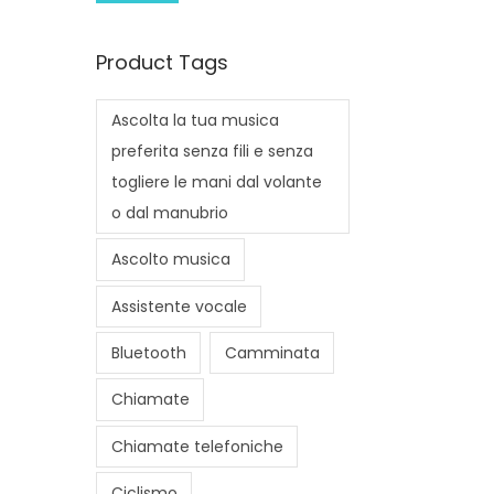
i
a
n
x
Product Tags
p
p
r
r
Ascolta la tua musica
i
i
preferita senza fili e senza
c
c
togliere le mani dal volante
e
e
o dal manubrio
Ascolto musica
Assistente vocale
Bluetooth
Camminata
Chiamate
Chiamate telefoniche
Ciclismo