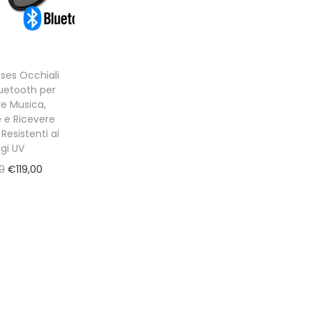
ses Occhiali
luetooth per
re Musica,
e e Ricevere
Resistenti ai
gi UV
O
C
0
€
119,00
r
u
i
r
g
r
i
e
n
n
a
t
l
p