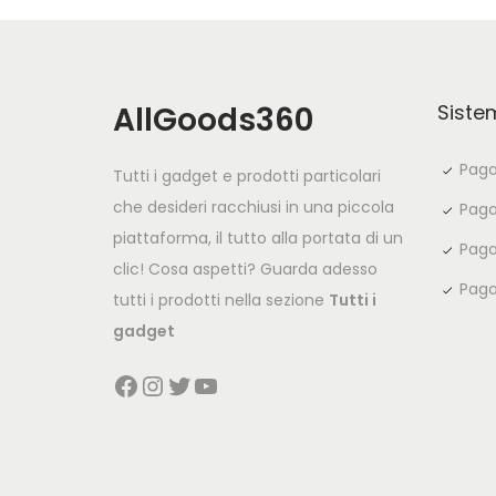
AllGoods360
Siste
Paga
Tutti i gadget e prodotti particolari
che desideri racchiusi in una piccola
Paga
piattaforma, il tutto alla portata di un
Paga
clic! Cosa aspetti? Guarda adesso
Paga
tutti i prodotti nella sezione
Tutti i
gadget
Facebook
Instagram
Twitter
YouTube