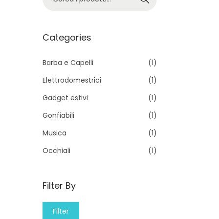
e
r
c
Categories
a
p
Barba e Capelli
(1)
e
Elettrodomestrici
(1)
r
Gadget estivi
(1)
:
Gonfiabili
(1)
>
Musica
(1)
Occhiali
(1)
Filter By
M
M
Filter