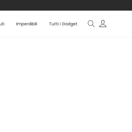
uti
Imperdibili
Tutti i Gadget