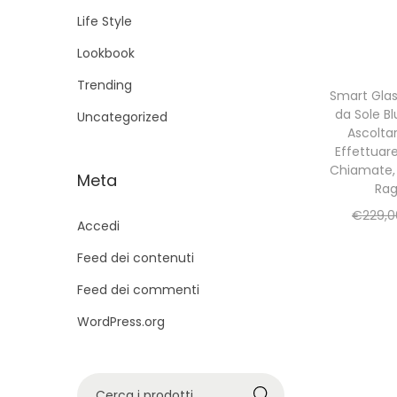
g
u
Life Style
a
t
Lookbook
z
o
i
Trending
Smart Glas
o
da Sole B
Uncategorized
n
Ascolta
Effettuar
e
Chiamate, 
Meta
Rag
€
229,0
Accedi
Feed dei contenuti
Feed dei commenti
WordPress.org
C
Cerca