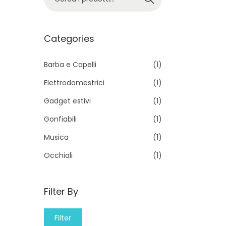
e
r
c
Categories
a
p
Barba e Capelli
(1)
e
Elettrodomestrici
(1)
r
Gadget estivi
(1)
:
Gonfiabili
(1)
>
Musica
(1)
Occhiali
(1)
Filter By
M
M
Filter