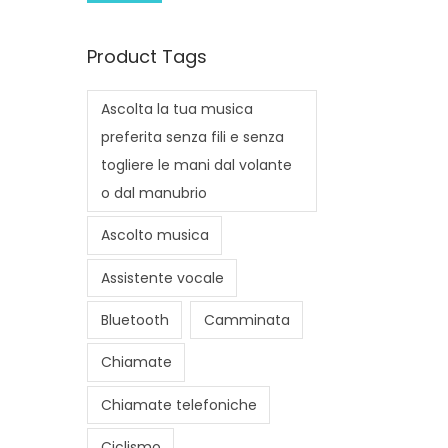
i
a
n
x
Product Tags
p
p
r
r
Ascolta la tua musica
i
i
preferita senza fili e senza
c
c
togliere le mani dal volante
e
e
o dal manubrio
Ascolto musica
Assistente vocale
Bluetooth
Camminata
Chiamate
Chiamate telefoniche
Ciclismo