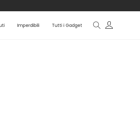
uti
Imperdibili
Tutti i Gadget