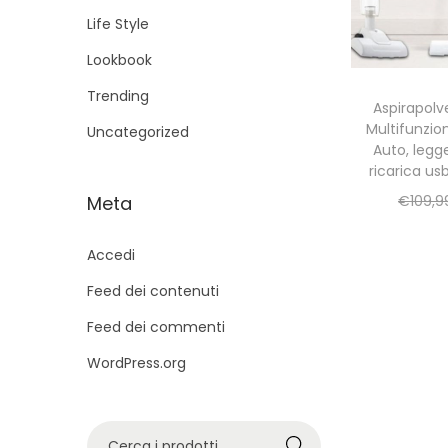
g
u
Life Style
a
t
Lookbook
z
o
i
Trending
Aspirapolve
o
Multifunzio
Uncategorized
n
Auto, legg
ricarica usb
e
Meta
€
109,9
Accedi
Feed dei contenuti
Feed dei commenti
WordPress.org
C
Cerca