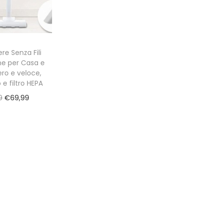
re Senza Fili
ne per Casa e
ero e veloce,
 e filtro HEPA
O
C
9
€
69,99
r
u
i
r
g
r
i
e
n
n
a
t
l
p
p
r