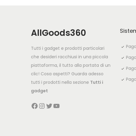
AllGoods360
Siste
Paga
Tutti i gadget e prodotti particolari
che desideri racchiusi in una piccola
Paga
piattaforma, il tutto alla portata di un
Paga
clic! Cosa aspetti? Guarda adesso
Paga
tutti i prodotti nella sezione
Tutti i
gadget
Facebook
Instagram
Twitter
YouTube