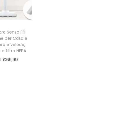
re Senza Fili
ne per Casa e
ero e veloce,
 e filtro HEPA
O
C
9
€
69,99
r
u
i
r
g
r
i
e
n
n
a
t
l
p
p
r