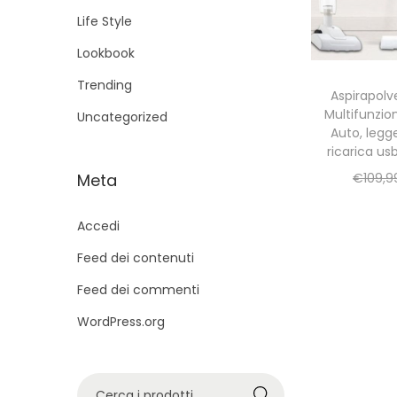
g
u
Life Style
a
t
Lookbook
z
o
i
Trending
Aspirapolve
o
Multifunzio
Uncategorized
n
Auto, legg
ricarica usb
e
Meta
€
109,9
Accedi
Feed dei contenuti
Feed dei commenti
WordPress.org
C
Cerca