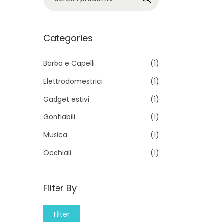
e
r
c
Categories
a
p
Barba e Capelli
(1)
e
Elettrodomestrici
(1)
r
Gadget estivi
(1)
:
Gonfiabili
(1)
>
Musica
(1)
Occhiali
(1)
Filter By
M
M
Filter