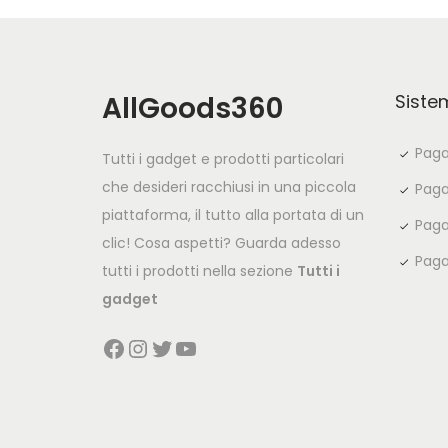
AllGoods360
Siste
Paga
Tutti i gadget e prodotti particolari
che desideri racchiusi in una piccola
Paga
piattaforma, il tutto alla portata di un
Paga
clic! Cosa aspetti? Guarda adesso
Paga
tutti i prodotti nella sezione
Tutti i
gadget
Facebook
Instagram
Twitter
YouTube