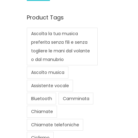
i
a
n
x
Product Tags
p
p
r
r
Ascolta la tua musica
i
i
preferita senza fili e senza
c
c
togliere le mani dal volante
e
e
o dal manubrio
Ascolto musica
Assistente vocale
Bluetooth
Camminata
Chiamate
Chiamate telefoniche
Ciclismo