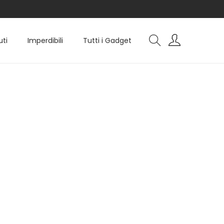
uti
Imperdibili
Tutti i Gadget