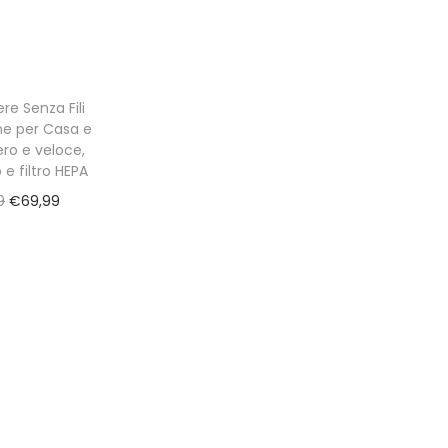
re Senza Fili
ne per Casa e
ero e veloce,
 e filtro HEPA
O
C
9
€
69,99
r
u
i
r
g
r
i
e
n
n
a
t
l
p
p
r