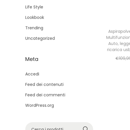
g
u
Life Style
a
t
Lookbook
z
o
i
Trending
Aspirapolve
o
Multifunzio
Uncategorized
n
Auto, legg
ricarica usb
e
Meta
€
109,9
Accedi
Feed dei contenuti
Feed dei commenti
WordPress.org
C
Cerca