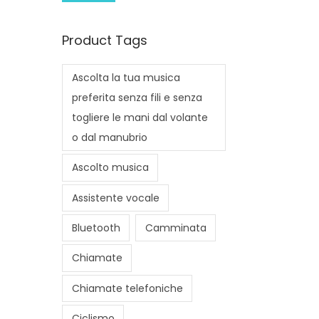
i
a
n
x
Product Tags
p
p
r
r
Ascolta la tua musica
i
i
preferita senza fili e senza
c
c
togliere le mani dal volante
e
e
o dal manubrio
Ascolto musica
Assistente vocale
Bluetooth
Camminata
Chiamate
Chiamate telefoniche
Ciclismo