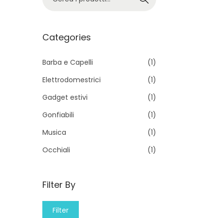
e
r
c
Categories
a
p
Barba e Capelli
(1)
e
Elettrodomestrici
(1)
r
Gadget estivi
(1)
:
Gonfiabili
(1)
>
Musica
(1)
Occhiali
(1)
Filter By
M
M
Filter