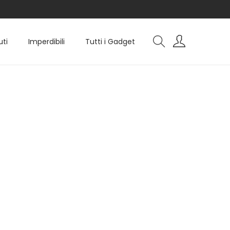
uti
Imperdibili
Tutti i Gadget