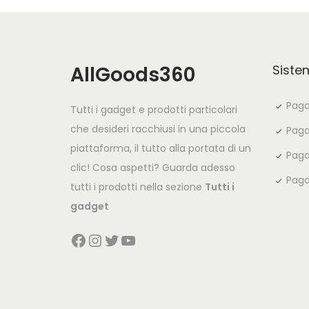
AllGoods360
Siste
Paga
Tutti i gadget e prodotti particolari
che desideri racchiusi in una piccola
Paga
piattaforma, il tutto alla portata di un
Paga
clic! Cosa aspetti? Guarda adesso
Paga
tutti i prodotti nella sezione
Tutti i
gadget
Facebook
Instagram
Twitter
YouTube