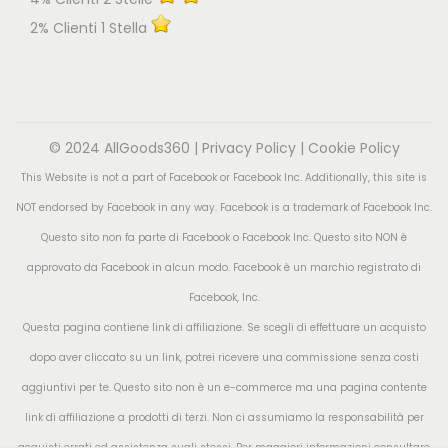
2% Clienti 1 Stella
© 2024 AllGoods360 |
Privacy Policy
|
Cookie Policy
This Website is not a part of Facebook or Facebook Inc. Additionally, this site is
NOT endorsed by Facebook in any way. Facebook is a trademark of Facebook Inc.
Questo sito non fa parte di Facebook o Facebook Inc. Questo sito NON è
approvato da Facebook in alcun modo. Facebook è un marchio registrato di
Facebook, Inc.
Questa pagina contiene link di affiliazione. Se scegli di effettuare un acquisto
dopo aver cliccato su un link, potrei ricevere una commissione senza costi
aggiuntivi per te. Questo sito non è un e-commerce ma una pagina contente
link di affiliazione a prodotti di terzi. Non ci assumiamo la responsabilità per
acquisti errati ed assistenza sugli stessi. Per maggiori informazioni consultare