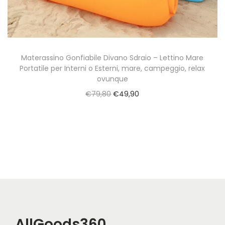
a
t
z
o
i
o
Materassino Gonfiabile Divano Sdraio – Lettino Mare
Portatile per Interni o Esterni, mare, campeggio, relax
n
ovunque
e
O
C
€
79,80
€
49,90
r
u
i
r
g
r
i
e
n
n
a
t
l
p
p
r
AllGoods360
r
i