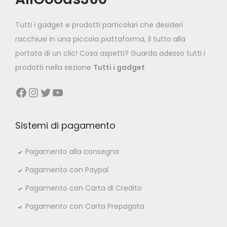
i
c
c
e
Tutti i gadget e prodotti particolari che desideri
e
i
racchiusi in una piccola piattaforma, il tutto alla
w
s
portata di un clic! Cosa aspetti? Guarda adesso tutti i
a
:
prodotti nella sezione
Tutti i gadget
s
€
Facebook
Instagram
Twitter
YouTube
:
4
€
9
7
,
Sistemi di pagamento
9
9
,
0
Pagamento alla consegna
8
.
Pagamento con Paypal
0
Pagamento con Carta di Credito
.
Pagamento con Carta Prepagata