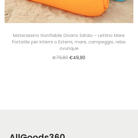
a
t
z
o
i
o
Materassino Gonfiabile Divano Sdraio – Lettino Mare
Portatile per Interni o Esterni, mare, campeggio, relax
n
ovunque
e
O
C
€
79,80
€
49,90
r
u
i
r
g
r
i
e
n
n
a
t
l
p
p
r
AllGoods360
r
i