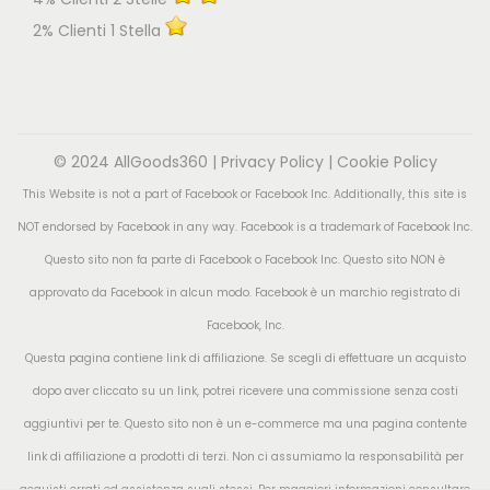
2% Clienti 1 Stella
© 2024 AllGoods360 |
Privacy Policy
|
Cookie Policy
This Website is not a part of Facebook or Facebook Inc. Additionally, this site is
NOT endorsed by Facebook in any way. Facebook is a trademark of Facebook Inc.
Questo sito non fa parte di Facebook o Facebook Inc. Questo sito NON è
approvato da Facebook in alcun modo. Facebook è un marchio registrato di
Facebook, Inc.
Questa pagina contiene link di affiliazione. Se scegli di effettuare un acquisto
dopo aver cliccato su un link, potrei ricevere una commissione senza costi
aggiuntivi per te. Questo sito non è un e-commerce ma una pagina contente
link di affiliazione a prodotti di terzi. Non ci assumiamo la responsabilità per
acquisti errati ed assistenza sugli stessi. Per maggiori informazioni consultare