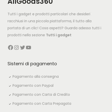
AllGoods360
i
c
c
e
Tutti i gadget e prodotti particolari che desideri
e
i
racchiusi in una piccola piattaforma, il tutto alla
w
s
portata di un clic! Cosa aspetti? Guarda adesso tutti i
a
:
prodotti nella sezione
Tutti i gadget
s
€
Facebook
Instagram
Twitter
YouTube
:
3
€
9
7
,
Sistemi di pagamento
9
9
,
0
Pagamento alla consegna
8
.
Pagamento con Paypal
0
Pagamento con Carta di Credito
.
Pagamento con Carta Prepagata