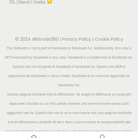
2% Clienti 1 Stella
© 2024 AllGoods360 |
Privacy Policy
|
Cookie Policy
This Website is not a part of Facebook or Facebook Inc. Additionally, this site is
NOT endorsed by Facebook in any way. Facebook is a trademark of Facebook Inc.
Questo sito non fa parte di Facebook o Facebook Inc. Questo sito NON è
approvato da Facebook in alcun modo. Facebook è un marchio registrato di
Facebook, Inc.
Questa pagina contiene link di affiliazione. Se scegli di effettuare un acquisto
dopo aver cliccato su un link, potrei ricevere una commissione senza costi
aggiuntivi per te. Questo sito non è un e-commerce ma una pagina contente
link di affiliazione a prodotti di terzi. Non ci assumiamo la responsabilità per
acquisti errati ed assistenza sugli stessi. Per maggiori informazioni consultare