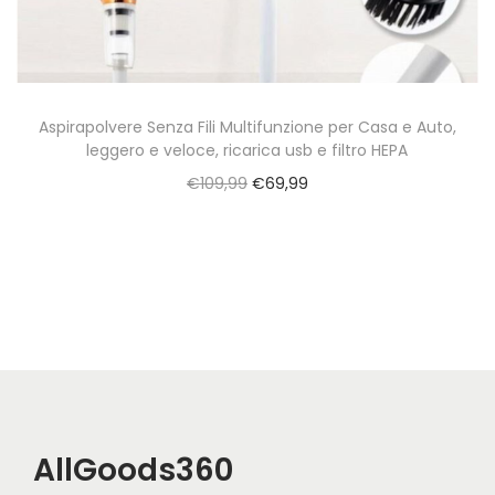
a
t
z
o
i
o
Aspirapolvere Senza Fili Multifunzione per Casa e Auto,
leggero e veloce, ricarica usb e filtro HEPA
n
O
C
€
109,99
€
69,99
e
r
u
i
r
g
r
i
e
n
n
a
t
l
p
p
r
AllGoods360
r
i
i
c