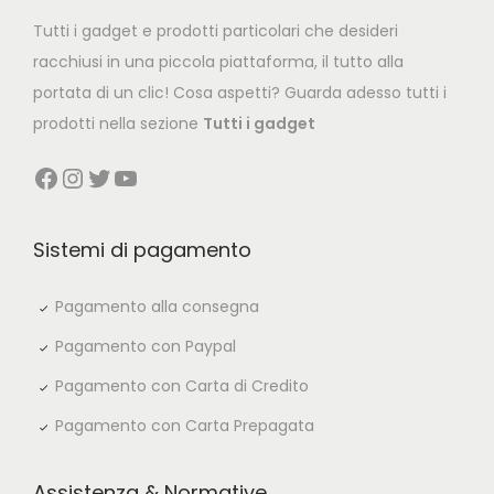
c
e
Tutti i gadget e prodotti particolari che desideri
e
i
racchiusi in una piccola piattaforma, il tutto alla
w
s
portata di un clic! Cosa aspetti? Guarda adesso tutti i
a
:
prodotti nella sezione
Tutti i gadget
s
€
Facebook
Instagram
Twitter
YouTube
:
6
€
9
1
,
Sistemi di pagamento
0
9
9
9
Pagamento alla consegna
,
.
Pagamento con Paypal
9
Pagamento con Carta di Credito
9
Pagamento con Carta Prepagata
.
Assistenza & Normative