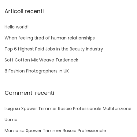
r
c
Articoli recenti
a
p
Hello world!
e
When feeling tired of human relationships
r
Top 6 Highest Paid Jobs in the Beauty Industry
:
Soft Cotton Mix Weave Turtleneck
8 Fashion Photographers in UK
Commenti recenti
Luigi
su
Xpower Trimmer Rasoio Professionale Multifunzione
Uomo
Marzio
su
Xpower Trimmer Rasoio Professionale