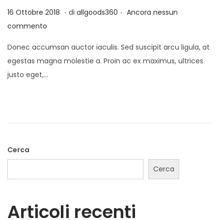
.
.
P
7
16 Ottobre 2018
di
allgoods360
Ancora nessun
a
t
u
M
commento
z
o
b
a
i
Donec accumsan auctor iaculis. Sed suscipit arcu ligula, at
b
g
o
egestas magna molestie a. Proin ac ex maximus, ultrices
l
g
n
justo eget,…
i
i
e
c
o
a
2
t
0
o
2
i
2
Cerca
l
Cerca
Articoli recenti